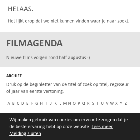
HELAAS.
Het lijkt erop dat we niet kunnen vinden waar je naar zoekt.
FILMAGENDA
Nieuwe films volgen rond half augustus :)
ARCHIEF
Druk op de beginletter van de titel of zoek op titel, regisseur
of jaar van eerste vertoning.
A
B
C
D
E
F
G
H
I
J
K
L
M
N
O
P
Q
R
S
T
U
V
W
X
Y
Z
Wij maken gebruik van cookies om ervoor te zorgen dat je
de beste ervaring hebt op onze website.
Lees meer
Melding sluiten