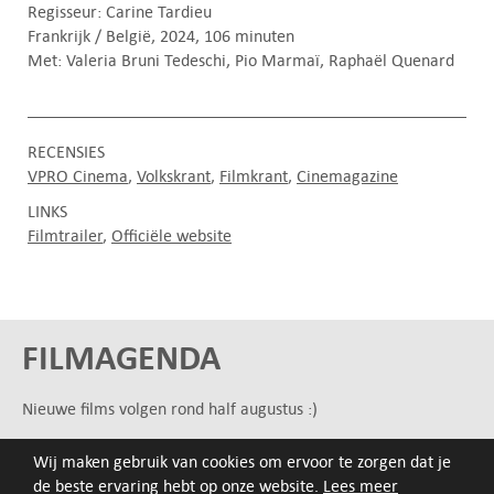
Regisseur: Carine Tardieu
Frankrijk / België, 2024, 106 minuten
Met: Valeria Bruni Tedeschi, Pio Marmaï, Raphaël Quenard
RECENSIES
VPRO Cinema
Volkskrant
Filmkrant
Cinemagazine
LINKS
Filmtrailer
Officiële website
FILMAGENDA
Nieuwe films volgen rond half augustus :)
Wij maken gebruik van cookies om ervoor te zorgen dat je
ARCHIEF
de beste ervaring hebt op onze website.
Lees meer