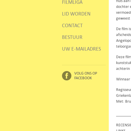
huis aan 
FILMLIGA
dochter e
vermoedel
LID WORDEN
geweest 
CONTACT
De film 
afscheid
BESTUUR
Angelopo
teloorgan
UW E-MAILADRES
Deze fil
kunststuk
achterin
VOLG ONS OP
FACEBOOK
Winnaar 
Regisseu
Griekenl
Met: Bru
RECENSI
LINKS