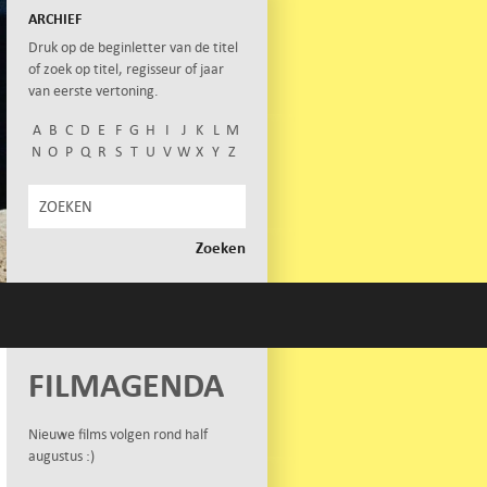
ARCHIEF
Druk op de beginletter van de titel
of zoek op titel, regisseur of jaar
van eerste vertoning.
A
B
C
D
E
F
G
H
I
J
K
L
M
N
O
P
Q
R
S
T
U
V
W
X
Y
Z
FILMAGENDA
Nieuwe films volgen rond half
augustus :)