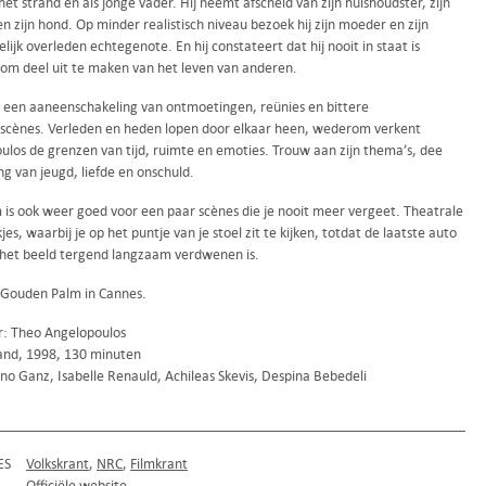
het strand en als jonge vader. Hij neemt afscheid van zijn huishoudster, zijn
n zijn hond. Op minder realistisch niveau bezoek hij zijn moeder en zijn
ijk overleden echtegenote. En hij constateert dat hij nooit in staat is
om deel uit te maken van het leven van anderen.
is een aaneenschakeling van ontmoetingen, reünies en bittere
sscènes. Verleden en heden lopen door elkaar heen, wederom verkent
ulos de grenzen van tijd, ruimte en emoties. Trouw aan zijn thema’s, dee
g van jeugd, liefde en onschuld.
m is ook weer goed voor een paar scènes die je nooit meer vergeet. Theatrale
jes, waarbij je op het puntje van je stoel zit te kijken, totdat de laatste auto
 het beeld tergend langzaam verdwenen is.
Gouden Palm in Cannes.
r: Theo Angelopoulos
and, 1998, 130 minuten
no Ganz, Isabelle Renauld, Achileas Skevis, Despina Bebedeli
ES
Volkskrant
NRC
Filmkrant
Officiële website