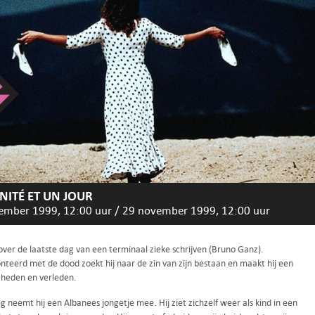
RNITÉ ET UN JOUR
ember 1999, 12:00 uur
/
29 november 1999, 12:00 uur
over de laatste dag van een terminaal zieke schrijven (Bruno Ganz).
nteerd met de dood zoekt hij naar de zin van zijn bestaan en maakt hij een
r heden en verleden.
neemt hij een Albanees jongetje mee. Hij ziet zichzelf weer als kind in een