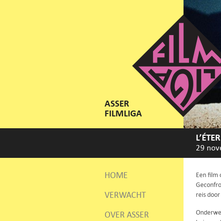
ASSER
FILMLIGA
L’ÉTE
29 nov
HOME
Een film 
Geconfro
VERWACHT
reis doo
Onderweg 
OVER ASSER