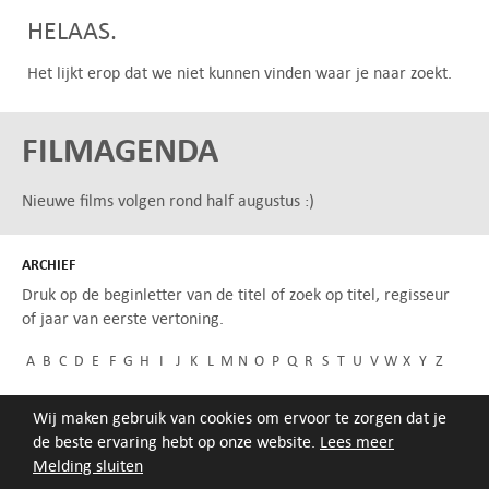
HELAAS.
Het lijkt erop dat we niet kunnen vinden waar je naar zoekt.
FILMAGENDA
Nieuwe films volgen rond half augustus :)
ARCHIEF
Druk op de beginletter van de titel of zoek op titel, regisseur
of jaar van eerste vertoning.
A
B
C
D
E
F
G
H
I
J
K
L
M
N
O
P
Q
R
S
T
U
V
W
X
Y
Z
Wij maken gebruik van cookies om ervoor te zorgen dat je
de beste ervaring hebt op onze website.
Lees meer
Melding sluiten