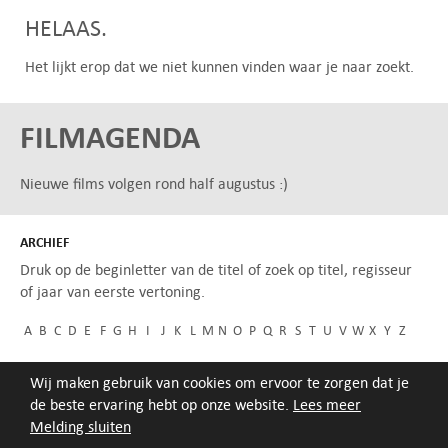
HELAAS.
Het lijkt erop dat we niet kunnen vinden waar je naar zoekt.
FILMAGENDA
Nieuwe films volgen rond half augustus :)
ARCHIEF
Druk op de beginletter van de titel of zoek op titel, regisseur
of jaar van eerste vertoning.
A
B
C
D
E
F
G
H
I
J
K
L
M
N
O
P
Q
R
S
T
U
V
W
X
Y
Z
Wij maken gebruik van cookies om ervoor te zorgen dat je
de beste ervaring hebt op onze website.
Lees meer
Melding sluiten