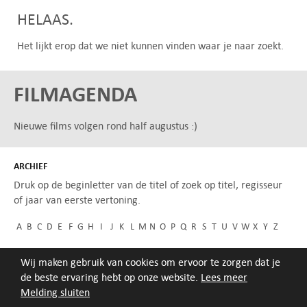
HELAAS.
Het lijkt erop dat we niet kunnen vinden waar je naar zoekt.
FILMAGENDA
Nieuwe films volgen rond half augustus :)
ARCHIEF
Druk op de beginletter van de titel of zoek op titel, regisseur
of jaar van eerste vertoning.
A
B
C
D
E
F
G
H
I
J
K
L
M
N
O
P
Q
R
S
T
U
V
W
X
Y
Z
Wij maken gebruik van cookies om ervoor te zorgen dat je
de beste ervaring hebt op onze website.
Lees meer
Melding sluiten