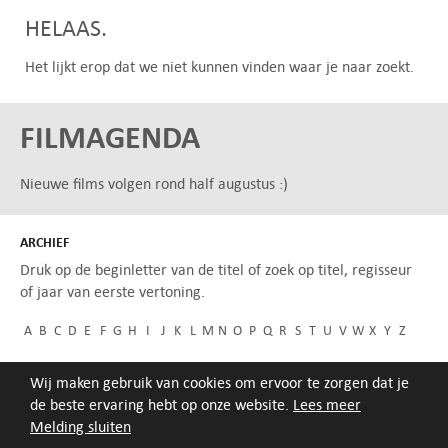
HELAAS.
Het lijkt erop dat we niet kunnen vinden waar je naar zoekt.
FILMAGENDA
Nieuwe films volgen rond half augustus :)
ARCHIEF
Druk op de beginletter van de titel of zoek op titel, regisseur
of jaar van eerste vertoning.
A
B
C
D
E
F
G
H
I
J
K
L
M
N
O
P
Q
R
S
T
U
V
W
X
Y
Z
Wij maken gebruik van cookies om ervoor te zorgen dat je
de beste ervaring hebt op onze website.
Lees meer
Melding sluiten