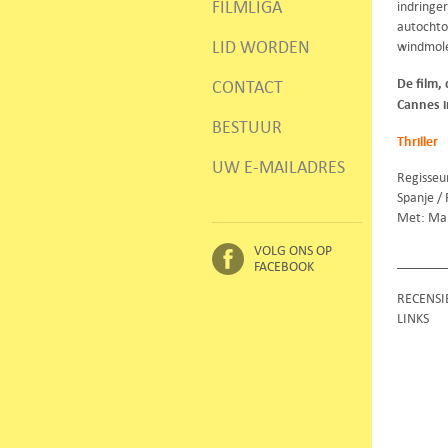
FILMLIGA
indringer
autochto
LID WORDEN
windmole
De film,
CONTACT
Cannes i
BESTUUR
Thriller
UW E-MAILADRES
Regisseu
Spanje / 
Met: Mar
VOLG ONS OP
FACEBOOK
RECENSI
LINKS