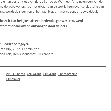
 die hun pesterijtjes over zichzelf afroept. Wanneer Antoine en een van de
ne dorpsbewoners het met elkaar aan de stok krijgen over de plaatsing van
ns, wordt de sfeer nog onbehaaglijker, om niet te zeggen gewelddadig.
 die zich laat bekijken als een hedendaagse western, werd
nternationaal lovend ontvangen door de pers.
r: Rodrigo Sorogoyen
Frankrijk, 2022, 137 minuten
ina Foïs, Denis Ménochet, Luis Zahera
ES
VPRO Cinema
Volkskrant
Filmkrant
Cinemagazine
Filmtrailer