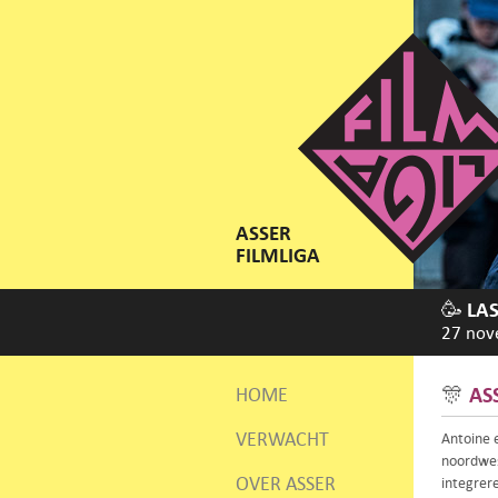
ASSER
FILMLIGA
🥳 LA
27 nov
🎊
AS
HOME
VERWACHT
Antoine e
noordwes
OVER ASSER
integrere