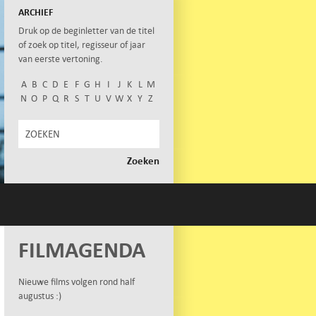
ARCHIEF
Druk op de beginletter van de titel
of zoek op titel, regisseur of jaar
van eerste vertoning.
A
B
C
D
E
F
G
H
I
J
K
L
M
N
O
P
Q
R
S
T
U
V
W
X
Y
Z
FILMAGENDA
Nieuwe films volgen rond half
augustus :)