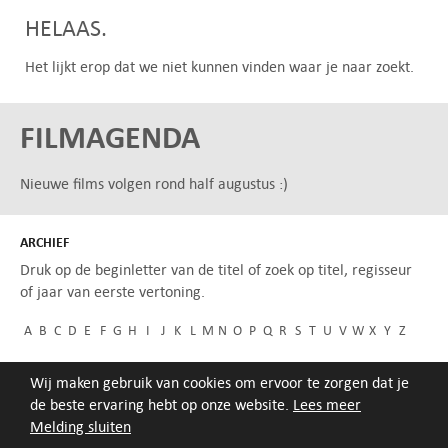
HELAAS.
Het lijkt erop dat we niet kunnen vinden waar je naar zoekt.
FILMAGENDA
Nieuwe films volgen rond half augustus :)
ARCHIEF
Druk op de beginletter van de titel of zoek op titel, regisseur
of jaar van eerste vertoning.
A
B
C
D
E
F
G
H
I
J
K
L
M
N
O
P
Q
R
S
T
U
V
W
X
Y
Z
Wij maken gebruik van cookies om ervoor te zorgen dat je
de beste ervaring hebt op onze website.
Lees meer
Melding sluiten