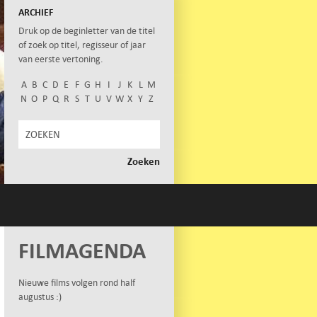
ARCHIEF
Druk op de beginletter van de titel
of zoek op titel, regisseur of jaar
van eerste vertoning.
A
B
C
D
E
F
G
H
I
J
K
L
M
N
O
P
Q
R
S
T
U
V
W
X
Y
Z
FILMAGENDA
Nieuwe films volgen rond half
augustus :)