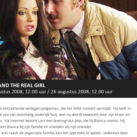
AND THE REAL GIRL
ustus 2008, 12:00 uur
/
26 augustus 2008, 12:00 uur
en ontzettende verlegen jongeman, die het liefst contact vermijdt. Hij leeft in
 van zijn voormalig ouderlijk huis, wat nu wordt bewoont door zijn broer en
. Via internet bestelt Lars een levensgrote pop, die hij Bianca noemt. Hij
ert Bianca bij zijn familie en vrienden als zijn vriendin.
 arts raadt de ongeruste familie aan het spel mee te spelen. Iedereen doet