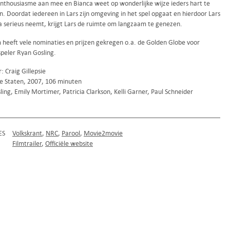
 enthousiasme aan mee en Bianca weet op wonderlijke wijze ieders hart te
. Doordat iedereen in Lars zijn omgeving in het spel opgaat en hierdoor Lars
a serieus neemt, krijgt Lars de ruimte om langzaam te genezen.
m heeft vele nominaties en prijzen gekregen o.a. de Golden Globe voor
speler Ryan Gosling.
: Craig Gillepsie
e Staten, 2007, 106 minuten
ing, Emily Mortimer, Patricia Clarkson, Kelli Garner, Paul Schneider
ES
Volkskrant
NRC
Parool
Movie2movie
Filmtrailer
Officiële website