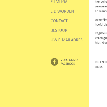
FILMLIGA
hier vol
veroveren
LID WORDEN
en Bianc
Deze fil
CONTACT
hoofdrol
BESTUUR
Regisseur
Verenigd
UW E-MAILADRES
Met: Gosl
VOLG ONS OP
RECENSI
FACEBOOK
LINKS