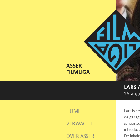
ASSER
FILMLIGA
LARS 
25 aug
HOME
Lars is e
de garage
VERWACHT
schoonzus
introduce
OVER ASSER
De lokale