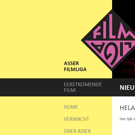
ASSER
FILMLIGA
EERSTKOMENDE
NIEU
FILM:
HELA
HOME
VERWACHT
Het lijkt
OVER ASSER