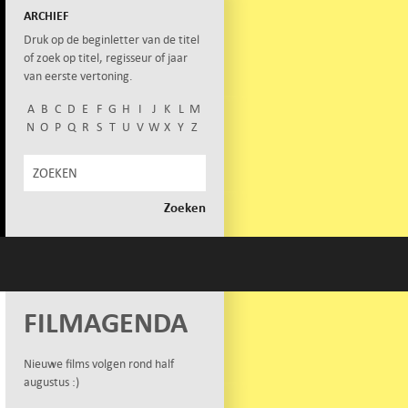
ARCHIEF
Druk op de beginletter van de titel
of zoek op titel, regisseur of jaar
van eerste vertoning.
A
B
C
D
E
F
G
H
I
J
K
L
M
N
O
P
Q
R
S
T
U
V
W
X
Y
Z
FILMAGENDA
Nieuwe films volgen rond half
augustus :)