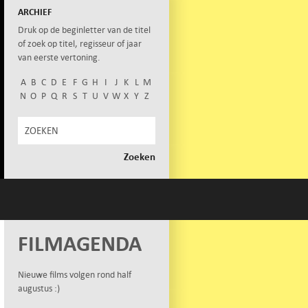
ARCHIEF
Druk op de beginletter van de titel
of zoek op titel, regisseur of jaar
van eerste vertoning.
A
B
C
D
E
F
G
H
I
J
K
L
M
N
O
P
Q
R
S
T
U
V
W
X
Y
Z
FILMAGENDA
Nieuwe films volgen rond half
augustus :)