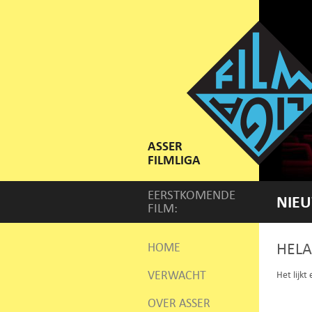
ASSER
FILMLIGA
EERSTKOMENDE
NIEU
FILM:
HELA
HOME
VERWACHT
Het lijkt
OVER ASSER