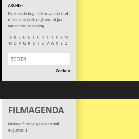
ARCHIEF
Druk op de beginletter van de titel
of zoek op titel, regisseur of jaar
van eerste vertoning.
A
B
C
D
E
F
G
H
I
J
K
L
M
N
O
P
Q
R
S
T
U
V
W
X
Y
Z
FILMAGENDA
Nieuwe films volgen rond half
augustus :)