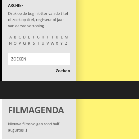
ARCHIEF
Druk op de beginletter van de titel
of zoek op titel, regisseur of jaar
van eerste vertoning.
A
B
C
D
E
F
G
H
I
J
K
L
M
N
O
P
Q
R
S
T
U
V
W
X
Y
Z
FILMAGENDA
Nieuwe films volgen rond half
augustus :)