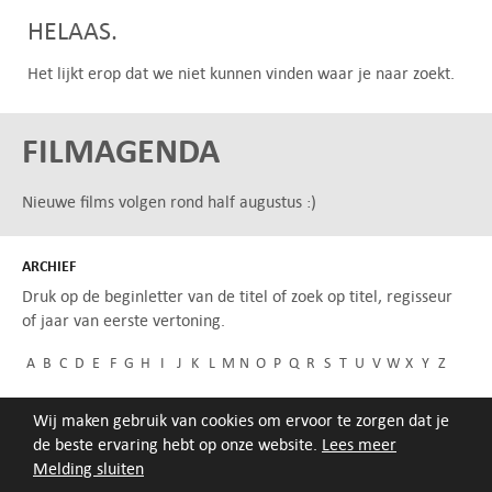
HELAAS.
Het lijkt erop dat we niet kunnen vinden waar je naar zoekt.
FILMAGENDA
Nieuwe films volgen rond half augustus :)
ARCHIEF
Druk op de beginletter van de titel of zoek op titel, regisseur
of jaar van eerste vertoning.
A
B
C
D
E
F
G
H
I
J
K
L
M
N
O
P
Q
R
S
T
U
V
W
X
Y
Z
Wij maken gebruik van cookies om ervoor te zorgen dat je
de beste ervaring hebt op onze website.
Lees meer
Melding sluiten