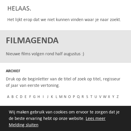
HELAAS.
Het lijkt erop dat we niet kunnen vinden waar je naar zoekt.
FILMAGENDA
Nieuwe films volgen rond half augustus :)
ARCHIEF
Druk op de beginletter van de titel of zoek op titel, regisseur
of jaar van eerste vertoning.
A
B
C
D
E
F
G
H
I
J
K
L
M
N
O
P
Q
R
S
T
U
V
W
X
Y
Z
Wij maken gebruik van cookies om ervoor te zorgen dat je
de beste ervaring hebt op onze website.
Lees meer
Melding sluiten