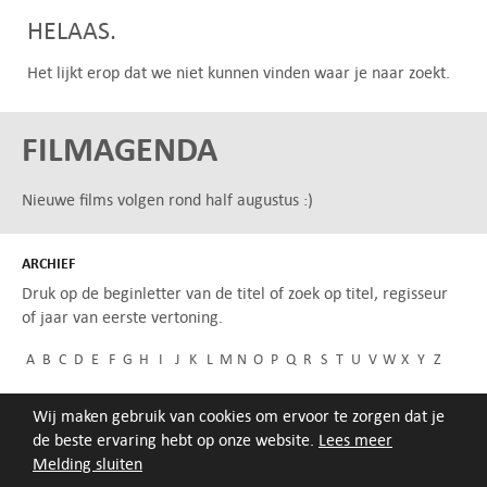
HELAAS.
Het lijkt erop dat we niet kunnen vinden waar je naar zoekt.
FILMAGENDA
Nieuwe films volgen rond half augustus :)
ARCHIEF
Druk op de beginletter van de titel of zoek op titel, regisseur
of jaar van eerste vertoning.
A
B
C
D
E
F
G
H
I
J
K
L
M
N
O
P
Q
R
S
T
U
V
W
X
Y
Z
Wij maken gebruik van cookies om ervoor te zorgen dat je
de beste ervaring hebt op onze website.
Lees meer
Melding sluiten