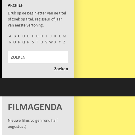
ARCHIEF
Druk op de beginletter van de titel
of zoek op titel, regisseur of jaar
van eerste vertoning.
A
B
C
D
E
F
G
H
I
J
K
L
M
N
O
P
Q
R
S
T
U
V
W
X
Y
Z
FILMAGENDA
Nieuwe films volgen rond half
augustus :)