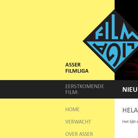
ASSER
FILMLIGA
EERSTKOMENDE
NIEU
FILM:
HELA
HOME
VERWACHT
Het lijkt
OVER ASSER