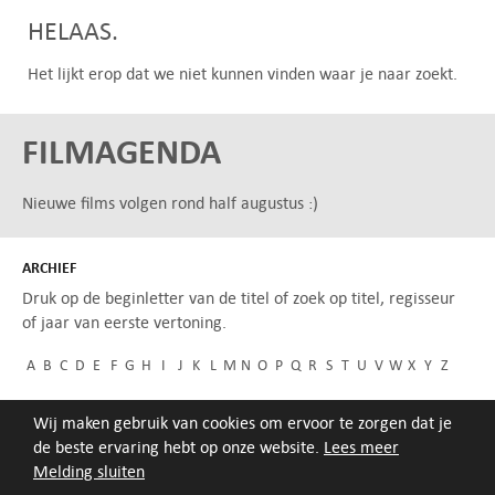
HELAAS.
Het lijkt erop dat we niet kunnen vinden waar je naar zoekt.
FILMAGENDA
Nieuwe films volgen rond half augustus :)
ARCHIEF
Druk op de beginletter van de titel of zoek op titel, regisseur
of jaar van eerste vertoning.
A
B
C
D
E
F
G
H
I
J
K
L
M
N
O
P
Q
R
S
T
U
V
W
X
Y
Z
Wij maken gebruik van cookies om ervoor te zorgen dat je
de beste ervaring hebt op onze website.
Lees meer
Melding sluiten