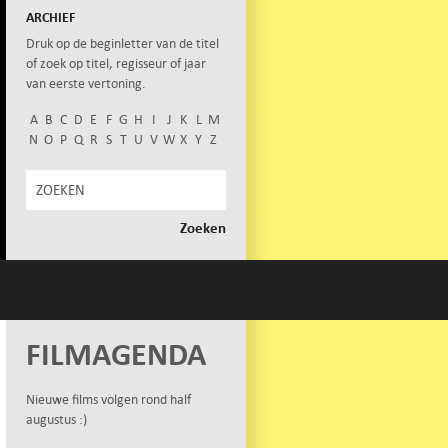
ARCHIEF
Druk op de beginletter van de titel
of zoek op titel, regisseur of jaar
van eerste vertoning.
A
B
C
D
E
F
G
H
I
J
K
L
M
N
O
P
Q
R
S
T
U
V
W
X
Y
Z
FILMAGENDA
Nieuwe films volgen rond half
augustus :)