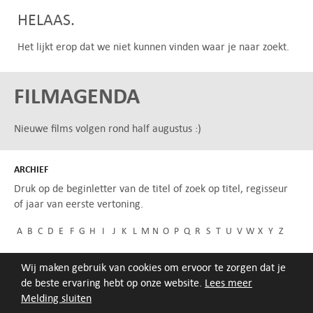
HELAAS.
Het lijkt erop dat we niet kunnen vinden waar je naar zoekt.
FILMAGENDA
Nieuwe films volgen rond half augustus :)
ARCHIEF
Druk op de beginletter van de titel of zoek op titel, regisseur
of jaar van eerste vertoning.
A
B
C
D
E
F
G
H
I
J
K
L
M
N
O
P
Q
R
S
T
U
V
W
X
Y
Z
Wij maken gebruik van cookies om ervoor te zorgen dat je
de beste ervaring hebt op onze website.
Lees meer
Melding sluiten