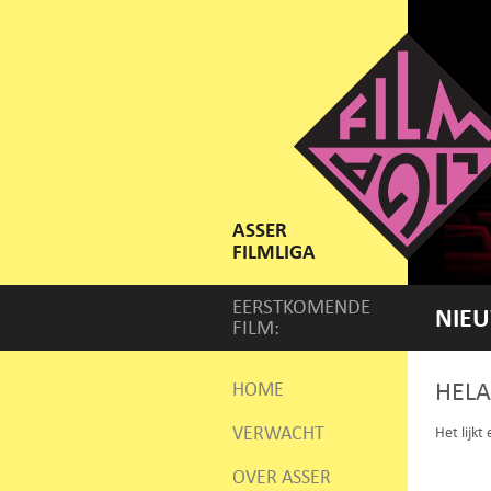
ASSER
FILMLIGA
EERSTKOMENDE
NIEU
FILM:
HELA
HOME
VERWACHT
Het lijkt
OVER ASSER