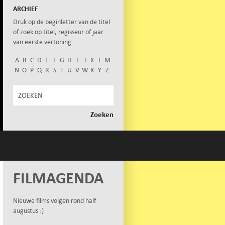
ARCHIEF
Druk op de beginletter van de titel
of zoek op titel, regisseur of jaar
van eerste vertoning.
A
B
C
D
E
F
G
H
I
J
K
L
M
N
O
P
Q
R
S
T
U
V
W
X
Y
Z
FILMAGENDA
Nieuwe films volgen rond half
augustus :)