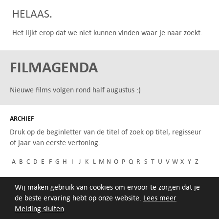
HELAAS.
Het lijkt erop dat we niet kunnen vinden waar je naar zoekt.
FILMAGENDA
Nieuwe films volgen rond half augustus :)
ARCHIEF
Druk op de beginletter van de titel of zoek op titel, regisseur
of jaar van eerste vertoning.
A
B
C
D
E
F
G
H
I
J
K
L
M
N
O
P
Q
R
S
T
U
V
W
X
Y
Z
Wij maken gebruik van cookies om ervoor te zorgen dat je
de beste ervaring hebt op onze website.
Lees meer
Melding sluiten