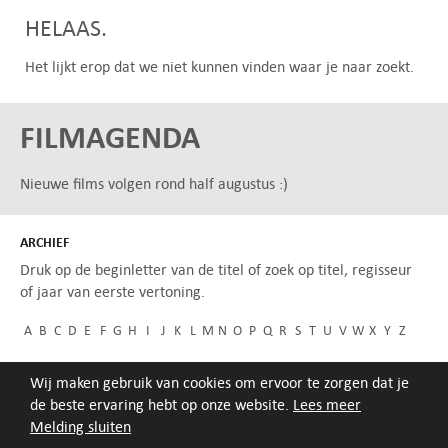
HELAAS.
Het lijkt erop dat we niet kunnen vinden waar je naar zoekt.
FILMAGENDA
Nieuwe films volgen rond half augustus :)
ARCHIEF
Druk op de beginletter van de titel of zoek op titel, regisseur
of jaar van eerste vertoning.
A
B
C
D
E
F
G
H
I
J
K
L
M
N
O
P
Q
R
S
T
U
V
W
X
Y
Z
Wij maken gebruik van cookies om ervoor te zorgen dat je
de beste ervaring hebt op onze website.
Lees meer
Melding sluiten