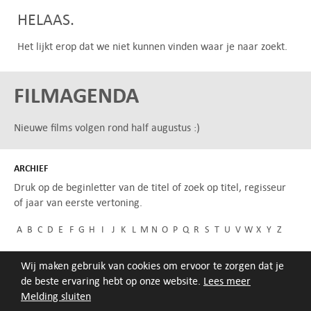
HELAAS.
Het lijkt erop dat we niet kunnen vinden waar je naar zoekt.
FILMAGENDA
Nieuwe films volgen rond half augustus :)
ARCHIEF
Druk op de beginletter van de titel of zoek op titel, regisseur
of jaar van eerste vertoning.
A
B
C
D
E
F
G
H
I
J
K
L
M
N
O
P
Q
R
S
T
U
V
W
X
Y
Z
Wij maken gebruik van cookies om ervoor te zorgen dat je
de beste ervaring hebt op onze website.
Lees meer
Melding sluiten