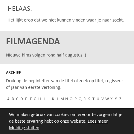
HELAAS.
Het lijkt erop dat we niet kunnen vinden waar je naar zoekt.
FILMAGENDA
Nieuwe films volgen rond half augustus :)
ARCHIEF
Druk op de beginletter van de titel of zoek op titel, regisseur
of jaar van eerste vertoning.
A
B
C
D
E
F
G
H
I
J
K
L
M
N
O
P
Q
R
S
T
U
V
W
X
Y
Z
Wij maken gebruik van cookies om ervoor te zorgen dat je
de beste ervaring hebt op onze website.
Lees meer
Melding sluiten