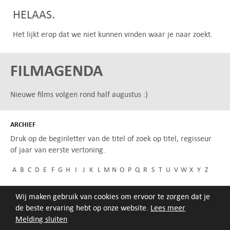
HELAAS.
Het lijkt erop dat we niet kunnen vinden waar je naar zoekt.
FILMAGENDA
Nieuwe films volgen rond half augustus :)
ARCHIEF
Druk op de beginletter van de titel of zoek op titel, regisseur
of jaar van eerste vertoning.
A
B
C
D
E
F
G
H
I
J
K
L
M
N
O
P
Q
R
S
T
U
V
W
X
Y
Z
Wij maken gebruik van cookies om ervoor te zorgen dat je
de beste ervaring hebt op onze website.
Lees meer
Melding sluiten