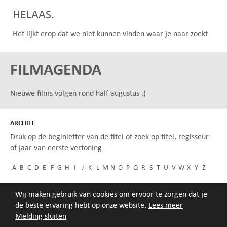
HELAAS.
Het lijkt erop dat we niet kunnen vinden waar je naar zoekt.
FILMAGENDA
Nieuwe films volgen rond half augustus :)
ARCHIEF
Druk op de beginletter van de titel of zoek op titel, regisseur
of jaar van eerste vertoning.
A
B
C
D
E
F
G
H
I
J
K
L
M
N
O
P
Q
R
S
T
U
V
W
X
Y
Z
Wij maken gebruik van cookies om ervoor te zorgen dat je
de beste ervaring hebt op onze website.
Lees meer
Melding sluiten