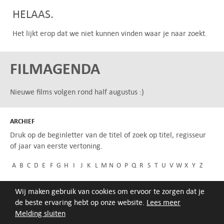
HELAAS.
Het lijkt erop dat we niet kunnen vinden waar je naar zoekt.
FILMAGENDA
Nieuwe films volgen rond half augustus :)
ARCHIEF
Druk op de beginletter van de titel of zoek op titel, regisseur
of jaar van eerste vertoning.
A
B
C
D
E
F
G
H
I
J
K
L
M
N
O
P
Q
R
S
T
U
V
W
X
Y
Z
Wij maken gebruik van cookies om ervoor te zorgen dat je
de beste ervaring hebt op onze website.
Lees meer
Melding sluiten