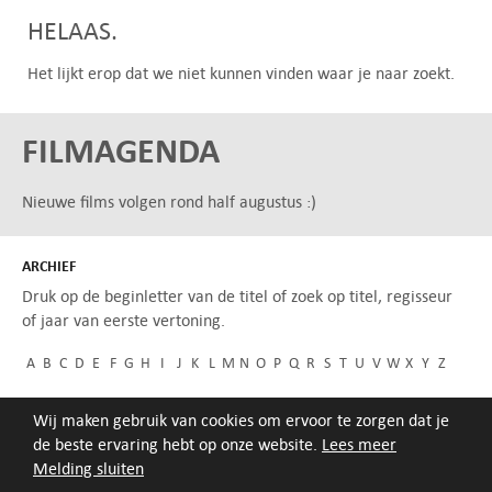
HELAAS.
Het lijkt erop dat we niet kunnen vinden waar je naar zoekt.
FILMAGENDA
Nieuwe films volgen rond half augustus :)
ARCHIEF
Druk op de beginletter van de titel of zoek op titel, regisseur
of jaar van eerste vertoning.
A
B
C
D
E
F
G
H
I
J
K
L
M
N
O
P
Q
R
S
T
U
V
W
X
Y
Z
Wij maken gebruik van cookies om ervoor te zorgen dat je
de beste ervaring hebt op onze website.
Lees meer
Melding sluiten