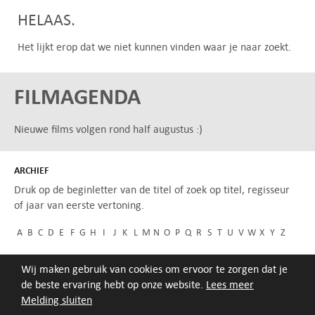
HELAAS.
Het lijkt erop dat we niet kunnen vinden waar je naar zoekt.
FILMAGENDA
Nieuwe films volgen rond half augustus :)
ARCHIEF
Druk op de beginletter van de titel of zoek op titel, regisseur
of jaar van eerste vertoning.
A
B
C
D
E
F
G
H
I
J
K
L
M
N
O
P
Q
R
S
T
U
V
W
X
Y
Z
Wij maken gebruik van cookies om ervoor te zorgen dat je
de beste ervaring hebt op onze website.
Lees meer
Melding sluiten