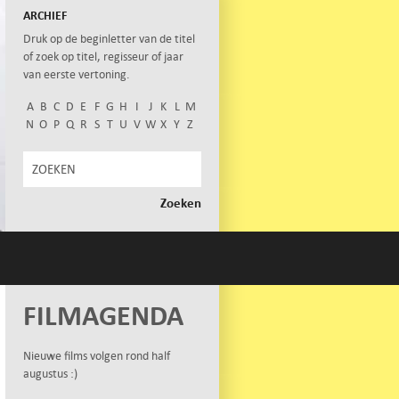
ARCHIEF
Druk op de beginletter van de titel
of zoek op titel, regisseur of jaar
van eerste vertoning.
A
B
C
D
E
F
G
H
I
J
K
L
M
N
O
P
Q
R
S
T
U
V
W
X
Y
Z
FILMAGENDA
Nieuwe films volgen rond half
augustus :)