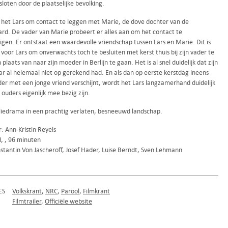
loten door de plaatselijke bevolking.
t het Lars om contact te leggen met Marie, de dove dochter van de
rd. De vader van Marie probeert er alles aan om het contact te
gen. Er ontstaat een waardevolle vriendschap tussen Lars en Marie. Dit is
voor Lars om onverwachts toch te besluiten met kerst thuis bij zijn vader te
in plaats van naar zijn moeder in Berlijn te gaan. Het is al snel duidelijk dat zijn
ar al helemaal niet op gerekend had. En als dan op eerste kerstdag ineens
der met een jonge vriend verschijnt, wordt het Lars langzamerhand duidelijk
 ouders eigenlijk mee bezig zijn.
liedrama in een prachtig verlaten, besneeuwd landschap.
: Ann-Kristin Reyels
d, , 96 minuten
stantin Von Jascheroff, Josef Hader, Luise Berndt, Sven Lehmann
ES
Volkskrant
NRC
Parool
Filmkrant
Filmtrailer
Officiële website