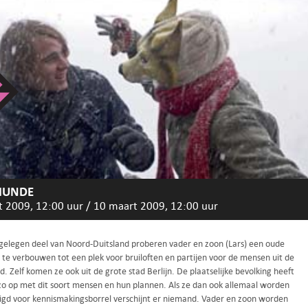
HUNDE
t 2009, 12:00 uur
/
10 maart 2009, 12:00 uur
fgelegen deel van Noord-Duitsland proberen vader en zoon (Lars) een oude
 te verbouwen tot een plek voor bruiloften en partijen voor de mensen uit de
d. Zelf komen ze ook uit de grote stad Berlijn. De plaatselijke bevolking heeft
 zo op met dit soort mensen en hun plannen. Als ze dan ook allemaal worden
igd voor kennismakingsborrel verschijnt er niemand. Vader en zoon worden