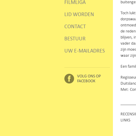
FILMLIGA
buitenges
Toch luk
LID WORDEN
dorpswaa
ontmoedi
CONTACT
de reden 
blijven, 
BESTUUR
vader da
zijn moe
UW E-MAILADRES
waar zijn
Een fami
VOLG ONS OP
Regisseur
FACEBOOK
Duitslan
Met: Con
RECENSI
LINKS