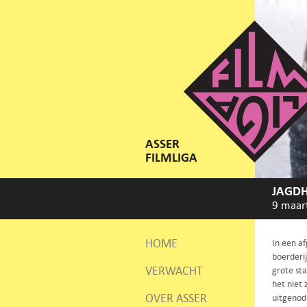
ASSER
FILMLIGA
JAGD
9 maar
HOME
In een a
boerderij
VERWACHT
grote sta
het niet
OVER ASSER
uitgenod