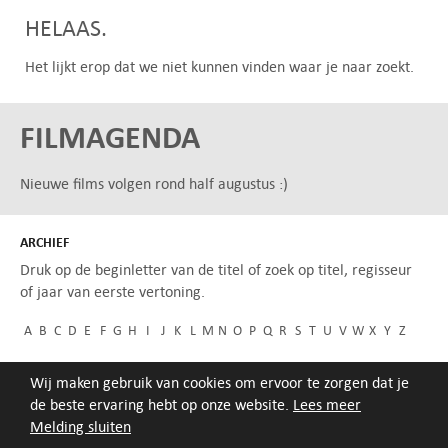
HELAAS.
Het lijkt erop dat we niet kunnen vinden waar je naar zoekt.
FILMAGENDA
Nieuwe films volgen rond half augustus :)
ARCHIEF
Druk op de beginletter van de titel of zoek op titel, regisseur
of jaar van eerste vertoning.
A
B
C
D
E
F
G
H
I
J
K
L
M
N
O
P
Q
R
S
T
U
V
W
X
Y
Z
Wij maken gebruik van cookies om ervoor te zorgen dat je
de beste ervaring hebt op onze website.
Lees meer
Melding sluiten