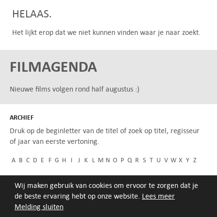
HELAAS.
Het lijkt erop dat we niet kunnen vinden waar je naar zoekt.
FILMAGENDA
Nieuwe films volgen rond half augustus :)
ARCHIEF
Druk op de beginletter van de titel of zoek op titel, regisseur
of jaar van eerste vertoning.
A
B
C
D
E
F
G
H
I
J
K
L
M
N
O
P
Q
R
S
T
U
V
W
X
Y
Z
Wij maken gebruik van cookies om ervoor te zorgen dat je
de beste ervaring hebt op onze website.
Lees meer
Melding sluiten