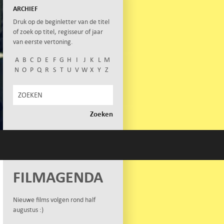
ARCHIEF
Druk op de beginletter van de titel
of zoek op titel, regisseur of jaar
van eerste vertoning.
A
B
C
D
E
F
G
H
I
J
K
L
M
N
O
P
Q
R
S
T
U
V
W
X
Y
Z
FILMAGENDA
Nieuwe films volgen rond half
augustus :)