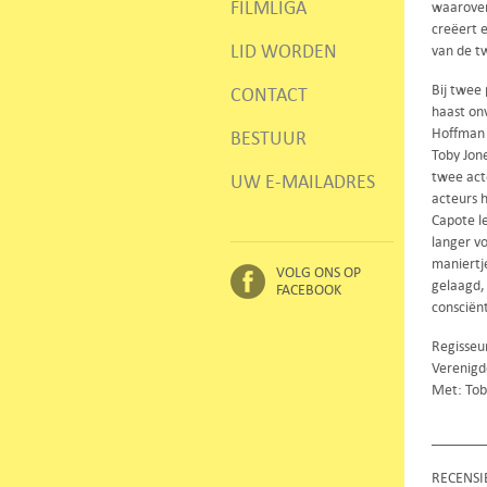
FILMLIGA
waarover 
creëert 
LID WORDEN
van de t
Bij twee
CONTACT
haast onv
Hoffman h
BESTUUR
Toby Jone
twee act
UW E-MAILADRES
acteurs 
Capote le
langer vo
maniertje
VOLG ONS OP
gelaagd,
FACEBOOK
consciënt
Regisseu
Verenigd
Met: Toby
RECENSI