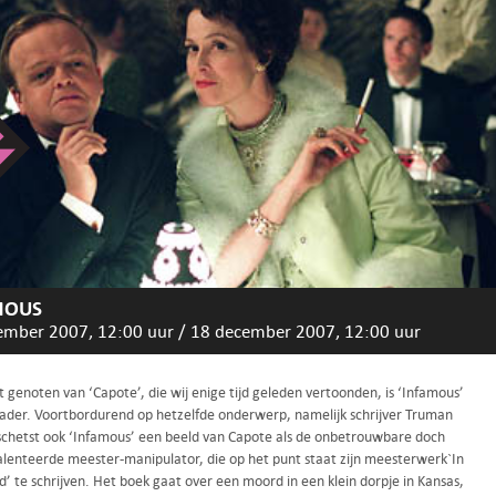
MOUS
ember 2007, 12:00 uur
/
18 december 2007, 12:00 uur
t genoten van ‘Capote’, die wij enige tijd geleden vertoonden, is ‘Infamous’
ader. Voortbordurend op hetzelfde onderwerp, namelijk schrijver Truman
schetst ook ‘Infamous’ een beeld van Capote als de onbetrouwbare doch
alenteerde meester-manipulator, die op het punt staat zijn meesterwerk`In
d’ te schrijven. Het boek gaat over een moord in een klein dorpje in Kansas,