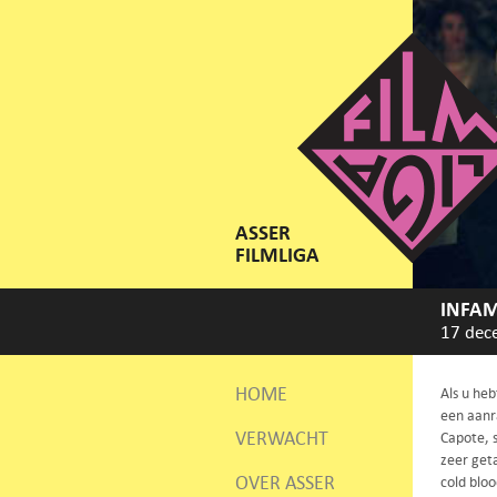
ASSER
FILMLIGA
INFA
17 dec
HOME
Als u heb
een aanr
VERWACHT
Capote, 
zeer get
OVER ASSER
cold bloo