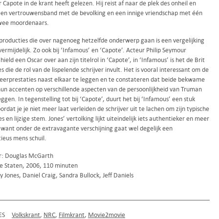
Capote in de krant heeft gelezen. Hij reist af naar de plek des onheil en
een vertrouwensband met de bevolking en een innige vriendschap met één
wee moordenaars.
 producties die over nagenoeg hetzelfde onderwerp gaan is een vergelijking
ermijdelijk. Zo ook bij ‘Infamous’ en ‘Capote’. Acteur Philip Seymour
ield een Oscar over aan zijn titelrol in ‘Capote’, in ‘Infamous’ is het de Brit
s die de rol van de lispelende schrijver invult. Het is vooral interessant om de
eerprestaties naast elkaar te leggen en te constateren dat beide bekwame
hun accenten op verschillende aspecten van de persoonlijkheid van Truman
ggen. In tegenstelling tot bij ‘Capote’, duurt het bij ‘Infamous’ een stuk
ordat je je niet meer laat verleiden de schrijver uit te lachen om zijn typische
s en lijzige stem. Jones’ vertolking lijkt uiteindelijk iets authentieker en meer
 want onder de extravagante verschijning gaat wel degelijk een
ieus mens schuil.
r: Douglas McGarth
e Staten, 2006, 110 minuten
 Jones, Daniel Craig, Sandra Bullock, Jeff Daniels
ES
Volkskrant
NRC
Filmkrant
Movie2movie