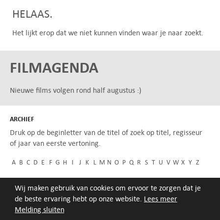
HELAAS.
Het lijkt erop dat we niet kunnen vinden waar je naar zoekt.
FILMAGENDA
Nieuwe films volgen rond half augustus :)
ARCHIEF
Druk op de beginletter van de titel of zoek op titel, regisseur
of jaar van eerste vertoning.
A
B
C
D
E
F
G
H
I
J
K
L
M
N
O
P
Q
R
S
T
U
V
W
X
Y
Z
Wij maken gebruik van cookies om ervoor te zorgen dat je
de beste ervaring hebt op onze website.
Lees meer
Melding sluiten