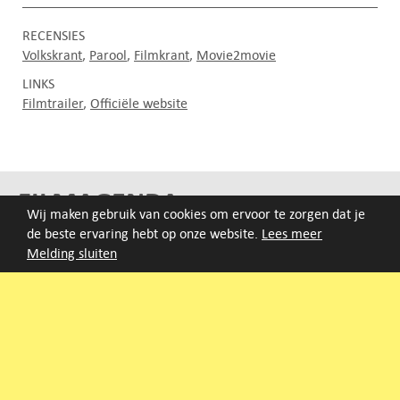
RECENSIES
Volkskrant
Parool
Filmkrant
Movie2movie
LINKS
Filmtrailer
Officiële website
FILMAGENDA
Wij maken gebruik van cookies om ervoor te zorgen dat je
de beste ervaring hebt op onze website.
Lees meer
Nieuwe films volgen rond half augustus :)
Melding sluiten
ARCHIEF
Druk op de beginletter van de titel of zoek op titel, regisseur
of jaar van eerste vertoning.
A
B
C
D
E
F
G
H
I
J
K
L
M
N
O
P
Q
R
S
T
U
V
W
X
Y
Z