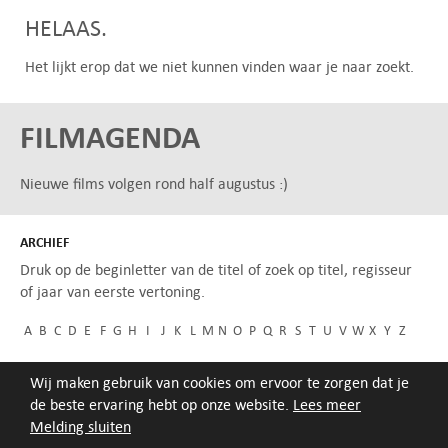
HELAAS.
Het lijkt erop dat we niet kunnen vinden waar je naar zoekt.
FILMAGENDA
Nieuwe films volgen rond half augustus :)
ARCHIEF
Druk op de beginletter van de titel of zoek op titel, regisseur
of jaar van eerste vertoning.
A
B
C
D
E
F
G
H
I
J
K
L
M
N
O
P
Q
R
S
T
U
V
W
X
Y
Z
Wij maken gebruik van cookies om ervoor te zorgen dat je
de beste ervaring hebt op onze website.
Lees meer
Melding sluiten