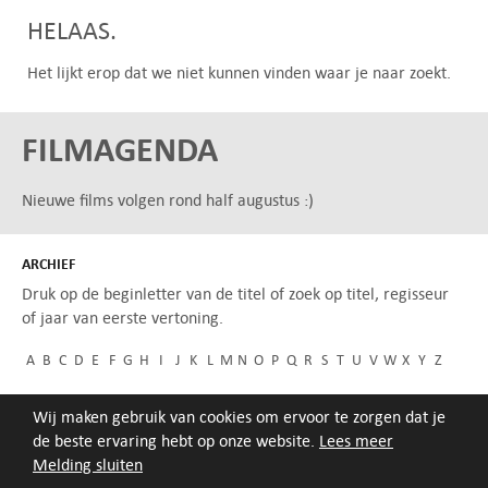
HELAAS.
Het lijkt erop dat we niet kunnen vinden waar je naar zoekt.
FILMAGENDA
Nieuwe films volgen rond half augustus :)
ARCHIEF
Druk op de beginletter van de titel of zoek op titel, regisseur
of jaar van eerste vertoning.
A
B
C
D
E
F
G
H
I
J
K
L
M
N
O
P
Q
R
S
T
U
V
W
X
Y
Z
Wij maken gebruik van cookies om ervoor te zorgen dat je
de beste ervaring hebt op onze website.
Lees meer
Melding sluiten