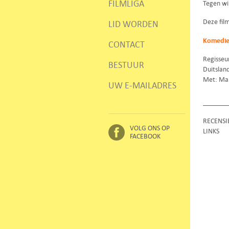
FILMLIGA
Tegen wi
Deze fil
LID WORDEN
Komedie
CONTACT
Regisseu
BESTUUR
Duitslan
Met: Mar
UW E-MAILADRES
RECENSI
VOLG ONS OP
LINKS
FACEBOOK