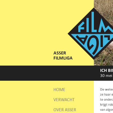
ASSER
FILMLIGA
ICH B
30 mei
HOME
De weten
ze haar 
VERWACHT
te onder
krijgt ro
OVER ASSER
van algor