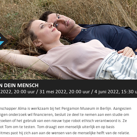
IN DEIN MENSCH
 2022, 20:00 uur
/
31 mei 2022, 20:00 uur
/
4 juni 2022, 15:30 
schapper Alma is werkzaam bij het Pergamon Museum in Berlijn. Aangezien
eigen onderzoek wil financieren, besluit ze deel te nemen aan een studie om
zoeken of het gebruik van een nieuw type robot ethisch verantwoord is. Ze
bot Tom om te testen. Tom draagt een menselijk uiterlijk en op basis
itmes past hij zich aan aan de wensen van de menselijke helft van de relatie.