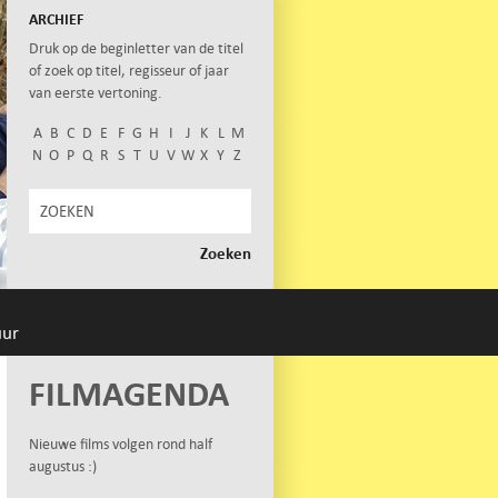
ARCHIEF
Druk op de beginletter van de titel
of zoek op titel, regisseur of jaar
van eerste vertoning.
A
B
C
D
E
F
G
H
I
J
K
L
M
N
O
P
Q
R
S
T
U
V
W
X
Y
Z
uur
FILMAGENDA
Nieuwe films volgen rond half
augustus :)