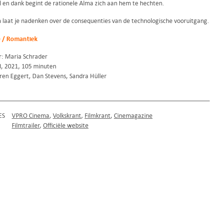
l en dank begint de rationele Alma zich aan hem te hechten.
m laat je nadenken over de consequenties van de technologische vooruitgang.
 / Romantiek
r: Maria Schrader
d, 2021, 105 minuten
en Eggert, Dan Stevens, Sandra Hüller
ES
VPRO Cinema
Volkskrant
Filmkrant
Cinemagazine
Filmtrailer
Officiële website