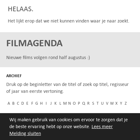
HELAAS.
Het lijkt erop dat we niet kunnen vinden waar je naar zoekt.
FILMAGENDA
Nieuwe films volgen rond half augustus :)
ARCHIEF
Druk op de beginletter van de titel of zoek op titel, regisseur
of jaar van eerste vertoning.
A
B
C
D
E
F
G
H
I
J
K
L
M
N
O
P
Q
R
S
T
U
V
W
X
Y
Z
Wij maken gebruik van cookies om ervoor te zorgen dat je
de beste ervaring hebt op onze website.
Lees meer
Melding sluiten