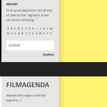
ARCHIEF
Druk op de beginletter van de titel
of zoek op titel, regisseur of jaar
van eerste vertoning.
A
B
C
D
E
F
G
H
I
J
K
L
M
N
O
P
Q
R
S
T
U
V
W
X
Y
Z
FILMAGENDA
Nieuwe films volgen rond half
augustus :)