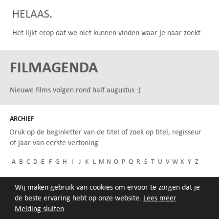
HELAAS.
Het lijkt erop dat we niet kunnen vinden waar je naar zoekt.
FILMAGENDA
Nieuwe films volgen rond half augustus :)
ARCHIEF
Druk op de beginletter van de titel of zoek op titel, regisseur
of jaar van eerste vertoning.
A
B
C
D
E
F
G
H
I
J
K
L
M
N
O
P
Q
R
S
T
U
V
W
X
Y
Z
Wij maken gebruik van cookies om ervoor te zorgen dat je
de beste ervaring hebt op onze website.
Lees meer
Melding sluiten