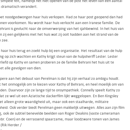
simpele feit, namelijk het niet openen van de post het leven van een aantal
 dramatisch verandert.
et noodgedwongen haar huis verkopen. Had ze haar post geopend dan had
unnen voorkomen. Nu wordt haar huis verkocht aan een Iranese familie. De
Behrani is gevlucht naar de omverwerping van het sjahbewind. In het huis van
n zij een gelijkenis met het huis wat zij ooit hadden aan het strand van de
e zee.
 haar huis terug en zoekt hulp bij een organisatie. Het resultaat van de hulp
ang op zich wachten en Kathy krijgt steun van de hulpsheriff Lester. Lester
liefd op Kathy en samen proberen ze de familie Behrani het huis uit te
et alle gevolgen van dien.
pere aan het debuut van Perelman is dat hij zijn verhaal zo ambigu houdt.
t het onmogelijk om te kiezen voor Kathy of Behrani, en heel moeilijk om van
den. Daarvoor zijn ze lange tijd te onsympathiek. Connelly speelt Kathy zo
at ze wel uit een Aziatische slackerfilm lijkt weggelopen. En Ben Kingsley
iet alleen grote waardigheid uit, maar ook een staalharde, militaire
heid. Ook verder biedt Perelman geen makkelijk uitwegen. Alles aan zijn film
dig, ook de subtiel benevelde beelden van Roger Deakins (vaste cameraman
ebr. Coen) en de verrassend spaarzame, maar loodzware tonen van James
 (Rik Herder /