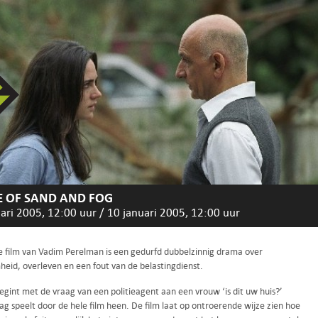
 OF SAND AND FOG
ari 2005, 12:00 uur
/
10 januari 2005, 12:00 uur
e film van Vadim Perelman is een gedurfd dubbelzinnig drama over
eid, overleven en een fout van de belastingdienst.
egint met de vraag van een politieagent aan een vrouw ‘is dit uw huis?’
g speelt door de hele film heen. De film laat op ontroerende wijze zien hoe