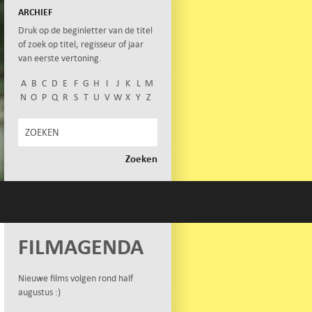
ARCHIEF
Druk op de beginletter van de titel
of zoek op titel, regisseur of jaar
van eerste vertoning.
A
B
C
D
E
F
G
H
I
J
K
L
M
N
O
P
Q
R
S
T
U
V
W
X
Y
Z
FILMAGENDA
Nieuwe films volgen rond half
augustus :)