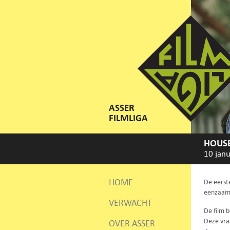
ASSER
FILMLIGA
HOUSE
10 janu
HOME
De eerst
eenzaamh
VERWACHT
De film b
Deze vraa
OVER ASSER