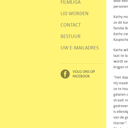
door een 
FILMLIGA
personen
LID WORDEN
Kathy mo
ze dit k
CONTACT
familie 
Kathy zie
BESTUUR
Kaspisch
UW E-MAILADRES
Kathy wil
laat te l
wordt ver
krijgen m
VOLG ONS OP
FACEBOOK
“Het dap
Hij maak
ze te hou
gelaten d
straalt n
gedreven
is ellen
van de g
Horner”.