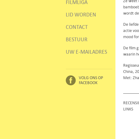
Ze weet 
FILMLIGA
bamboebo
wordt de
LID WORDEN
De liefde
CONTACT
actie vo
mood for 
BESTUUR
De film g
UW E-MAILADRES
waarin h
Regisseu
China, 2
VOLG ONS OP
Met: Zha
FACEBOOK
RECENSI
LINKS