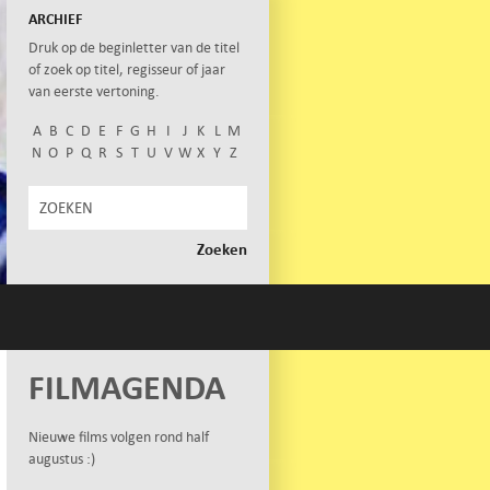
ARCHIEF
Druk op de beginletter van de titel
of zoek op titel, regisseur of jaar
van eerste vertoning.
A
B
C
D
E
F
G
H
I
J
K
L
M
N
O
P
Q
R
S
T
U
V
W
X
Y
Z
FILMAGENDA
Nieuwe films volgen rond half
augustus :)