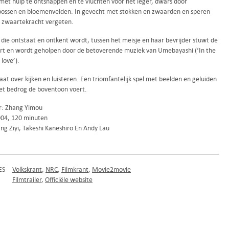
met hulp te ontsnappen en te vluchten voor het leger, dwars door
ssen en bloemenvelden. In gevecht met stokken en zwaarden en speren
 zwaartekracht vergeten.
 die ontstaat en ontkent wordt, tussen het meisje en haar bevrijder stuwt de
ort en wordt geholpen door de betoverende muziek van Umebayashi (‘In the
love’).
aat over kijken en luisteren. Een triomfantelijk spel met beelden en geluiden
et bedrog de boventoon voert.
r: Zhang Yimou
004, 120 minuten
ng Ziyi, Takeshi Kaneshiro En Andy Lau
ES
Volkskrant
NRC
Filmkrant
Movie2movie
Filmtrailer
Officiële website