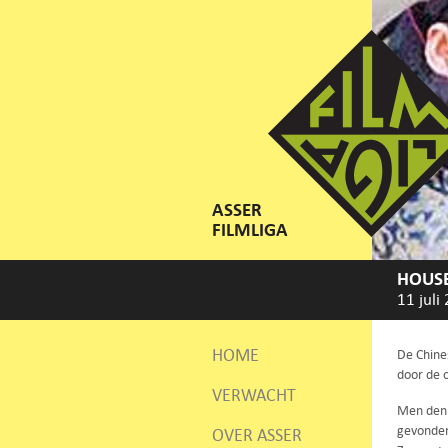
ASSER
FILMLIGA
HOUSE
11 juli
HOME
De Chines
door de 
VERWACHT
Men denk
gevonden
OVER ASSER