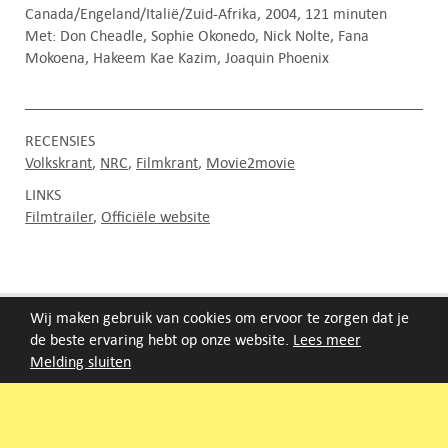
Canada/Engeland/Italië/Zuid-Afrika, 2004, 121 minuten
Met: Don Cheadle, Sophie Okonedo, Nick Nolte, Fana
Mokoena, Hakeem Kae Kazim, Joaquin Phoenix
RECENSIES
Volkskrant
NRC
Filmkrant
Movie2movie
LINKS
Filmtrailer
Officiële website
FILMAGENDA
Wij maken gebruik van cookies om ervoor te zorgen dat je
de beste ervaring hebt op onze website.
Lees meer
Melding sluiten
Nieuwe films volgen rond half augustus :)
ARCHIEF