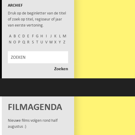
ARCHIEF
Druk op de beginletter van de titel
of zoek op titel, regisseur of jaar
van eerste vertoning.
A
B
C
D
E
F
G
H
I
J
K
L
M
N
O
P
Q
R
S
T
U
V
W
X
Y
Z
FILMAGENDA
Nieuwe films volgen rond half
augustus :)