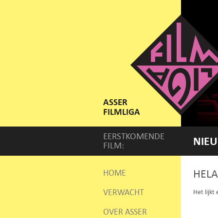
ASSER
FILMLIGA
EERSTKOMENDE
NIEU
FILM:
HELA
HOME
VERWACHT
Het lijkt
OVER ASSER