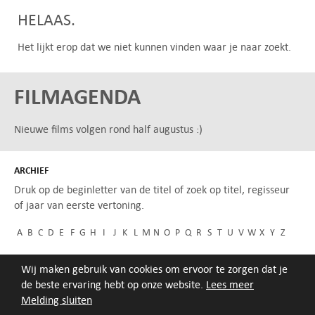
HELAAS.
Het lijkt erop dat we niet kunnen vinden waar je naar zoekt.
FILMAGENDA
Nieuwe films volgen rond half augustus :)
ARCHIEF
Druk op de beginletter van de titel of zoek op titel, regisseur
of jaar van eerste vertoning.
A
B
C
D
E
F
G
H
I
J
K
L
M
N
O
P
Q
R
S
T
U
V
W
X
Y
Z
Wij maken gebruik van cookies om ervoor te zorgen dat je
de beste ervaring hebt op onze website.
Lees meer
Melding sluiten