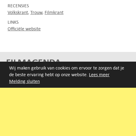
RECENSIES
Volkskrant
Trouw
Filmkrant
LINKS
Officiële website
FILMAGENDA
Wij maken gebruik van cookies om ervoor te zorgen dat je
de beste ervaring hebt op onze website.
Lees meer
Nieuwe films volgen rond half augustus :)
Melding sluiten
ARCHIEF
Druk op de beginletter van de titel of zoek op titel, regisseur
of jaar van eerste vertoning.
A
B
C
D
E
F
G
H
I
J
K
L
M
N
O
P
Q
R
S
T
U
V
W
X
Y
Z