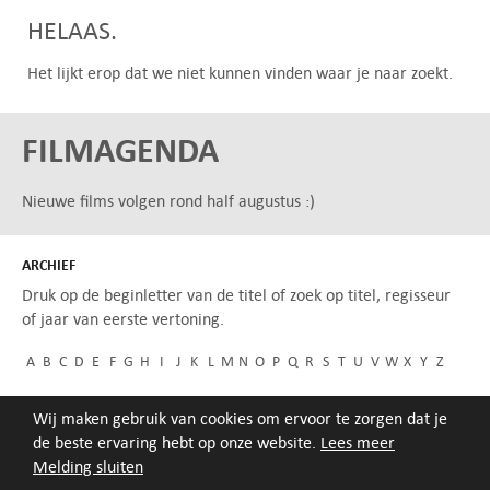
HELAAS.
Het lijkt erop dat we niet kunnen vinden waar je naar zoekt.
FILMAGENDA
Nieuwe films volgen rond half augustus :)
ARCHIEF
Druk op de beginletter van de titel of zoek op titel, regisseur
of jaar van eerste vertoning.
A
B
C
D
E
F
G
H
I
J
K
L
M
N
O
P
Q
R
S
T
U
V
W
X
Y
Z
Wij maken gebruik van cookies om ervoor te zorgen dat je
de beste ervaring hebt op onze website.
Lees meer
Melding sluiten